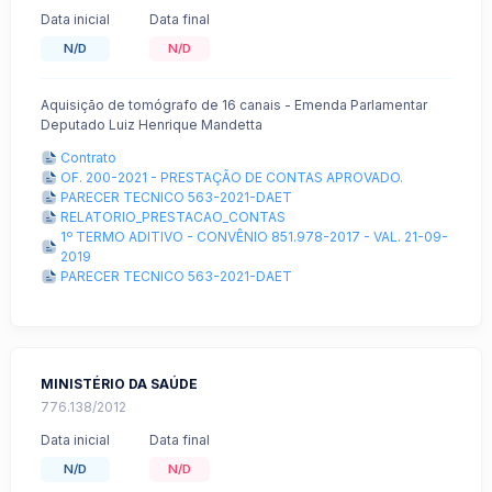
Data inicial
Data final
N/D
N/D
Aquisição de tomógrafo de 16 canais - Emenda Parlamentar
Deputado Luiz Henrique Mandetta
Contrato
OF. 200-2021 - PRESTAÇÃO DE CONTAS APROVADO.
PARECER TECNICO 563-2021-DAET
RELATORIO_PRESTACAO_CONTAS
1º TERMO ADITIVO - CONVÊNIO 851.978-2017 - VAL. 21-09-
2019
PARECER TECNICO 563-2021-DAET
MINISTÉRIO DA SAÚDE
776.138/2012
Data inicial
Data final
N/D
N/D