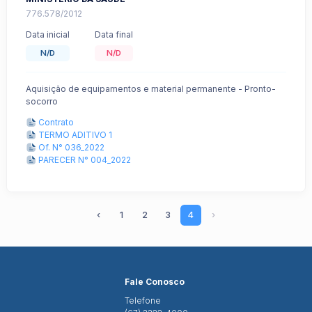
776.578/2012
Data inicial
Data final
N/D
N/D
Aquisição de equipamentos e material permanente - Pronto-
socorro
Contrato
TERMO ADITIVO 1
Of. N° 036_2022
PARECER N° 004_2022
‹
1
2
3
4
›
Fale Conosco
Telefone