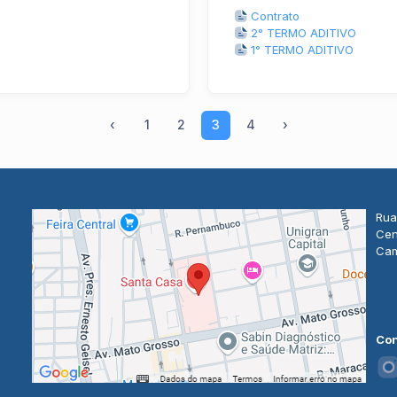
Contrato
2° TERMO ADITIVO
1° TERMO ADITIVO
‹
1
2
3
4
›
Rua
Cen
Cam
Con